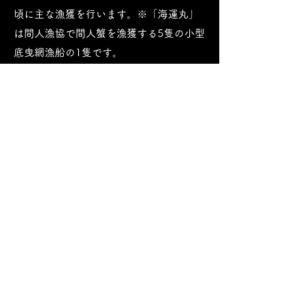
頃に主な漁獲を行います。
※「海運丸」
は間人漁協で間人蟹を漁獲する5隻の小型
底曳網漁船の1隻です。
バイ貝漁は深夜12時に港を出港し、明け
方７時頃に間人漁港に水揚げされます。
間人漁港に朝水揚げされたバイ貝はその
まま天の酒喰食房の工房に運ばれ原料準
備に移ります。
バイ貝とは？
？？
白バイ貝（エッチュウバイ）は、エゾバ
イ科の一種で、日本海の水深200～500ｍ
の
砂泥底で生息しています。大きさ（殻の
長さ）は10～12cm程。