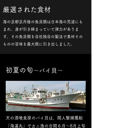
​厳選された食材
海の京都京丹後の魚貝類は日本海の荒波にも
まれ、身が引き締まっていて弾力がありま
す。その魚貝類を自社独自の製法で素材その
ものの旨味を最大限に引き出しました。
​初夏の旬
～バイ貝​～
天の酒喰食房のバイ貝は、間人蟹捕獲船
「海運丸」でカニ漁の合間６月～8月上旬