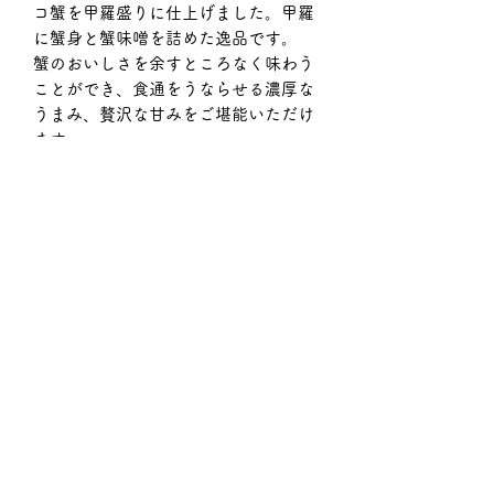
コ蟹を甲羅盛りに仕上げました。甲羅
に蟹身と蟹味噌を詰めた逸品です。
蟹のおいしさを余すところなく味わう
ことができ、食通をうならせる濃厚な
うまみ、贅沢な甘みをご堪能いただけ
ます。
お好みに合わせて土佐酢をご利用下さ
い。
商品詳細
■内容量：70g(土佐酢付き)
お召し上がり方
■保存温度帯：冷凍
■賞味期限：90日
そのまま蟹の味を堪能するもよし、お
■発送日目安：3日～5日
返品・返金ポリシー
好みで付属の土佐酢でもお楽しみくだ
さい。
生ものにつき、お客様都合による、返
品は受け付けておりません。ご了承お