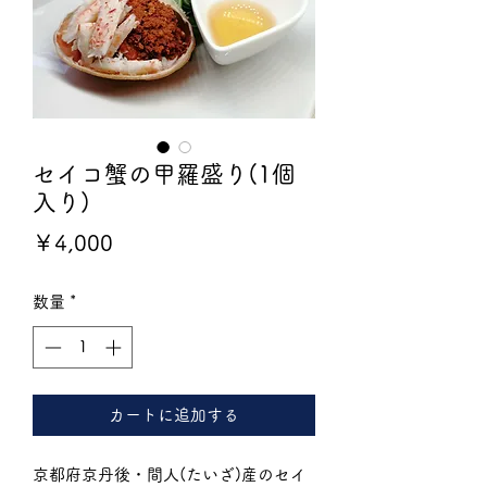
セイコ蟹の甲羅盛り(1個
入り)
価
￥4,000
格
数量
*
カートに追加する
京都府京丹後・間人(たいざ)産のセイ