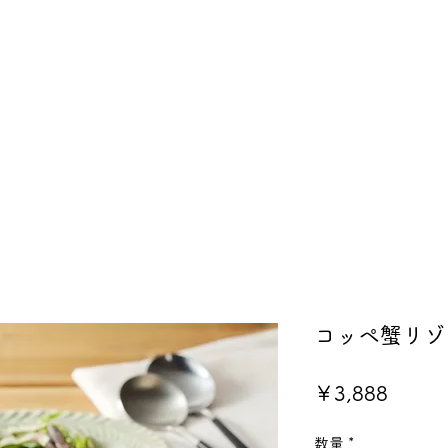
コッペ蟹リゾ
価
￥3,888
格
数量
*