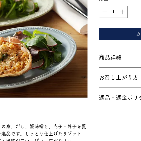
カ
商品詳細
■内容量：120g×3
お召し上がり方
■保存温度帯：冷
■賞味期限：90日
解凍後、早めにお
■発送目安：３日
返品・返金ポリ
生ものにつき、お
ておりません。ご
なお、商品に不具
」の身、だし、蟹味噌と、内子・外子を贅
は、至急下記連絡
た逸品です。しっとり仕上げたリゾット
し上げます。
味・風味が口いっぱいに広がります。